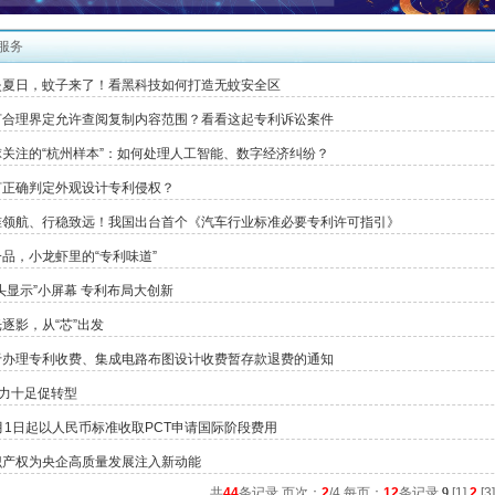
服务
炎夏日，蚊子来了！看黑科技如何打造无蚊安全区
何合理界定允许查阅复制内容范围？看看这起专利诉讼案件
球关注的“杭州样本”：如何处理人工智能、数字经济纠纷？
何正确判定外观设计专利侵权？
准领航、行稳致远！我国出台首个《汽车行业标准必要专利许可指引》
品，小龙虾里的“专利味道”
头显示”小屏幕 专利布局大创新
逐影，从“芯”出发
于办理专利收费、集成电路布图设计收费暂存款退费的通知
”力十足促转型
月1日起以人民币标准收取PCT申请国际阶段费用
识产权为央企高质量发展注入新动能
共
44
条记录 页次：
2
/4 每页：
12
条记录
9
[
1
]
2
[
3
]