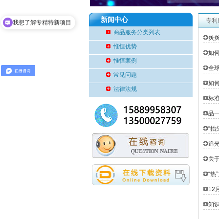
新闻中心
专利
我想了解专精特新项目
商品服务分类列表
炎
惟恒优势
如
惟恒案例
全
常见问题
如
法律法规
标
品一
“抬
追光
关
“热
12
知