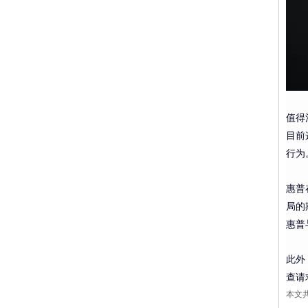
值得
目前
行为
惠普
局的欺
惠普
此外
查请
本文