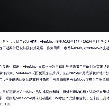
注意的是，除了起诉HPE，VirtaMove还于2023年12月和2024年1
这三起案件已被法院合并处理。作为回应，惠普与IBM均对VirtaMov
。
在反诉中指出，VirtaMove在提交专利申请时故意隐瞒了可能影响审查
诈行为。VirtaMove试图驳回这些反诉，但在2025年3月底被联邦地方法官Rodn
与IBM提供的证据足以支持其指控，有理由推断VirtaMove存在误导审查
，虽然惠普与VirtaMove已达成初步和解，但针对IBM的相关诉讼仍在继续。
求，理由是VirtaMove并未明确指出IBM哪些产品涉嫌侵权，也未提出
共分
1
页